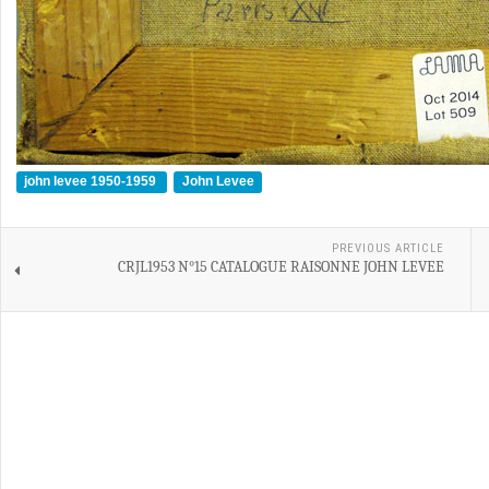
john levee 1950-1959
John Levee
PREVIOUS ARTICLE
CRJL1953 N°15 CATALOGUE RAISONNE JOHN LEVEE