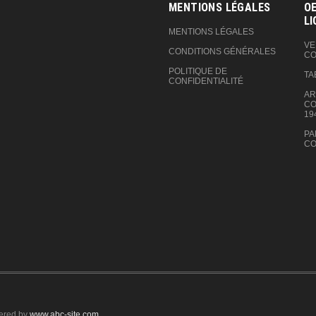
MENTIONS LÉGALES
OE
LI
MENTIONS LÉGALES
VE
CONDITIONS GÉNÉRALES
CO
POLITIQUE DE
TA
CONFIDENTIALITÉ
AR
CO
19
PA
CO
ered by
www.abc-site.com