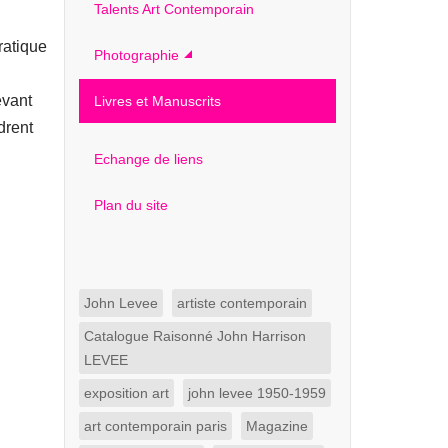
Talents Art Contemporain
ratique
Photographie
evant
Livres et Manuscrits
drent
Echange de liens
Plan du site
John Levee
artiste contemporain
Catalogue Raisonné John Harrison
LEVEE
exposition art
john levee 1950-1959
art contemporain paris
Magazine