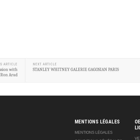
S ARTICLE
NEXT ARTICLE
ssion with
STANLEY WHITNEY GALERIE GAGOSIAN PARIS
Ron Arad
MENTIONS LÉGALES
OE
LI
MENTIONS LÉGALES
VE