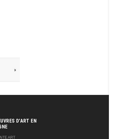
UVRES D'ART EN
GNE‎
NTE ART