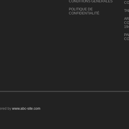
CONDITIONS GÉNÉRALES
CO
POLITIQUE DE
TA
CONFIDENTIALITÉ
AR
CO
19
PA
CO
ered by
www.abc-site.com