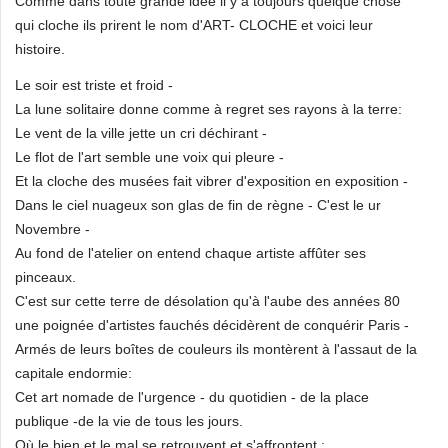
Comme dans toute grande idée il y a toujours quelque chose
qui cloche ils prirent le nom d'ART- CLOCHE et voici leur
histoire.
Le soir est triste et froid -
La lune solitaire donne comme à regret ses rayons à la terre:
Le vent de la ville jette un cri déchirant -
Le flot de l'art semble une voix qui pleure -
Et la cloche des musées fait vibrer d'exposition en exposition -
Dans le ciel nuageux son glas de fin de règne - C'est le ur
Novembre -
Au fond de l'atelier on entend chaque artiste affûter ses
pinceaux.
C'est sur cette terre de désolation qu'à l'aube des années 80
une poignée d'artistes fauchés décidèrent de conquérir Paris -
Armés de leurs boîtes de couleurs ils montèrent à l'assaut de la
capitale endormie:
Cet art nomade de l'urgence - du quotidien - de la place
publique -de la vie de tous les jours.
Où le bien et le mal se retrouvent et s'affrontent :