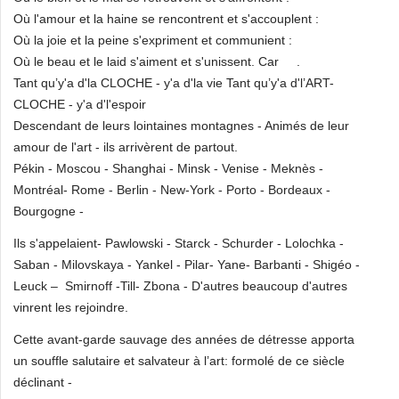
Où l'amour et la haine se rencontrent et s'accouplent :
Où la joie et la peine s'expriment et communient :
Où le beau et le laid s'aiment et s'unissent. Car .
Tant qu’y'a d'la CLOCHE - y'a d'la vie Tant qu’y'a d'l’ART-
CLOCHE - y'a d'l'espoir
Descendant de leurs lointaines montagnes - Animés de leur
amour de l'art - ils arrivèrent de partout.
Pékin - Moscou - Shanghai - Minsk - Venise - Meknès -
Montréal- Rome - Berlin - New-York - Porto - Bordeaux -
Bourgogne -
Ils s'appelaient- Pawlowski - Starck - Schurder - Lolochka -
Saban - Milovskaya - Yankel - Pilar- Yane- Barbanti - Shigéo -
Leuck – Smirnoff -Till- Zbona - D'autres beaucoup d'autres
vinrent les rejoindre.
Cette avant-garde sauvage des années de détresse apporta
un souffle salutaire et salvateur à l’art: formolé de ce siècle
déclinant -