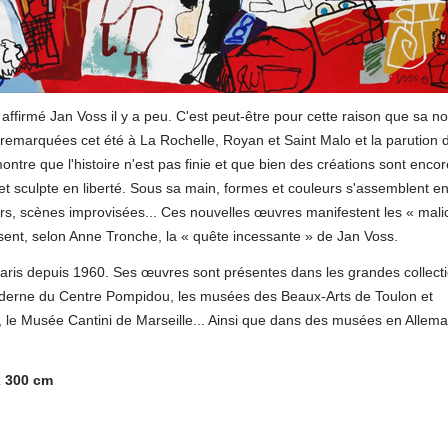
affirmé Jan Voss il y a peu. C'est peut-être pour cette raison que sa no
ons remarquées cet été à La Rochelle, Royan et Saint Malo et la parution 
tre que l'histoire n'est pas finie et que bien des créations sont encor
 et sculpte en liberté. Sous sa main, formes et couleurs s'assemblent en
rs, scènes improvisées... Ces nouvelles œuvres manifestent les « mali
risent, selon Anne Tronche, la « quête incessante » de Jan Voss.
Paris depuis 1960. Ses œuvres sont présentes dans les grandes collect
moderne du Centre Pompidou, les musées des Beaux-Arts de Toulon et
s, le Musée Cantini de Marseille... Ainsi que dans des musées en Allem
 x 300 cm