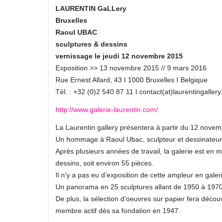
LAURENTIN GaLLery
Bruxelles
Raoul UBAC
sculptures & dessins
vernissage le jeudi 12 novembre 2015
Exposition >> 13 novembre 2015 // 9 mars 2016
Rue Ernest Allard, 43 I 1000 Bruxelles I Belgique
Tél. : +32 (0)2 540 87 11 I contact(at)laurentingallery
http://www.galerie-laurentin.com/
La Laurentin gallery présentera à partir du 12 novem
Un hommage à Raoul Ubac, sculpteur et dessinateur o
Après plusieurs années de travail, la galerie est en
dessins, soit environ 55 pièces.
Il n’y a pas eu d’exposition de cette ampleur en galerie
Un panorama en 25 sculptures allant de 1950 à 1970 p
De plus, la sélection d’oeuvres sur papier fera déco
membre actif dès sa fondation en 1947.