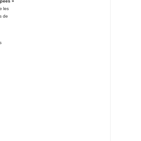
ipées »
e les
s de
s