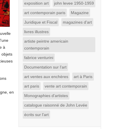
exposition art
john levee 1950-1959
art contemporain paris
Magazine
Juridique et Fiscal
magazines d'art
livres illustres
uvelle
d'une
artiste peintre americain
e à
contemporain
 objets
fabrice venturini
cieuses
Documentation sur l'art
art ventes aux enchères
art à Paris
ions
art paris
vente art contemporain
agne, en
Monographies d'artistes
catalogue raisonné de John Levée
écrits sur l'art