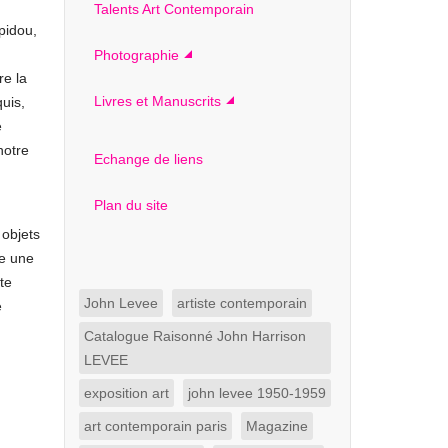
Talents Art Contemporain
pidou,
Photographie
re la
Livres et Manuscrits
quis,
e
notre
Echange de liens
Plan du site
 objets
te une
te
John Levee
artiste contemporain
e
Catalogue Raisonné John Harrison
LEVEE
exposition art
john levee 1950-1959
art contemporain paris
Magazine