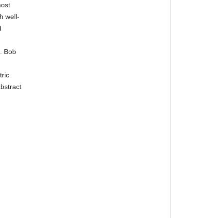
most
h well-
d
s. Bob
ric
bstract