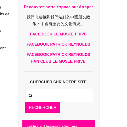
Découvrez notre espace sur Artsper
s
its de
我們向連接到我們站點的中國朋友致
敬：中國有重要的文化傳統。
s
FACEBOOK LE MUSEE PRIVE
FACEBOOK PATRICK REYNOLDS
sont
FACEBOOK PATRICK REYNOLDS
FAN CLUB LE MUSEE PRIVE
CHERCHER SUR NOTRE SITE
RECHERCHER
Tableaux Dessins Estampes