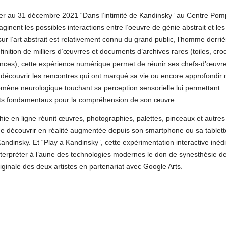
er au 31 décembre 2021 “Dans l’intimité de Kandinsky” au Centre Pom
inent les possibles interactions entre l’oeuvre de génie abstrait et les
 sur l’art abstrait est relativement connu du grand public, l’homme derriè
finition de milliers d’œuvrres et documents d’archives rares (toiles, cro
nces), cette expérience numérique permet de réunir ses chefs-d’œuvr
écouvrir les rencontres qui ont marqué sa vie ou encore approfondir 
ène neurologique touchant sa perception sensorielle lui permettant
ents fondamentaux pour la compréhension de son œuvre.
 en ligne réunit œuvres, photographies, palettes, pinceaux et autres
de découvrir en réalité augmentée depuis son smartphone ou sa tablet
andinsky. Et “Play a Kandinsky”, cette expérimentation interactive inédi
nterpréter à l’aune des technologies modernes le don de synesthésie d
iginale des deux artistes en partenariat avec Google Arts.