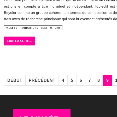
l’impulsion pour le lancement d’un projet de recherche et de conser
est pris en compte à titre individuel et indépendant, l’objectif e
Beyeler comme un groupe cohérent en termes de composition et de 
trois axes de recherche principaux qui sont brièvement présentés dan
MUSEES - FONDATIONS - INSTITUTIONS
LIRE LA SUITE...
DÉBUT
PRÉCÉDENT
4
5
6
7
8
9