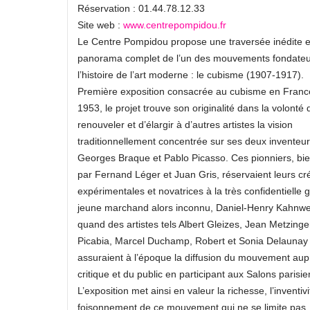
Réservation : 01.44.78.12.33
Site web :
www.centrepompidou.fr
Le Centre Pompidou propose une traversée inédite e
panorama complet de l’un des mouvements fondateu
l’histoire de l’art moderne : le cubisme (1907-1917).
Première exposition consacrée au cubisme en Franc
1953, le projet trouve son originalité dans la volonté 
renouveler et d’élargir à d’autres artistes la vision
traditionnellement concentrée sur ses deux inventeur
Georges Braque et Pablo Picasso. Ces pionniers, bien
par Fernand Léger et Juan Gris, réservaient leurs cr
expérimentales et novatrices à la très confidentielle g
jeune marchand alors inconnu, Daniel-Henry Kahnwei
quand des artistes tels Albert Gleizes, Jean Metzinge
Picabia, Marcel Duchamp, Robert et Sonia Delaunay
assuraient à l’époque la diffusion du mouvement aup
critique et du public en participant aux Salons parisie
L’exposition met ainsi en valeur la richesse, l’inventivi
foisonnement de ce mouvement qui ne se limite pas