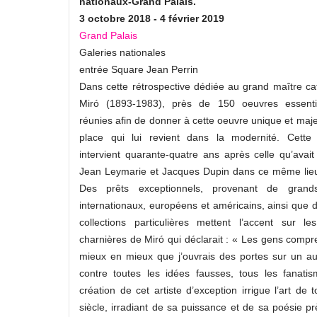
nationaux-Grand Palais.
3 octobre 2018 - 4 février 2019
Grand Palais
Galeries nationales
entrée Square Jean Perrin
Dans cette rétrospective dédiée au grand maître ca
Miró (1893-1983), près de 150 oeuvres essenti
réunies afin de donner à cette oeuvre unique et maje
place qui lui revient dans la modernité. Cette 
intervient quarante-quatre ans après celle qu’avai
Jean Leymarie et Jacques Dupin dans ce même lie
Des prêts exceptionnels, provenant de gran
internationaux, européens et américains, ainsi que
collections particulières mettent l’accent sur le
charnières de Miró qui déclarait : « Les gens comp
mieux en mieux que j’ouvrais des portes sur un aut
contre toutes les idées fausses, tous les fanati
création de cet artiste d’exception irrigue l’art de 
siècle, irradiant de sa puissance et de sa poésie p