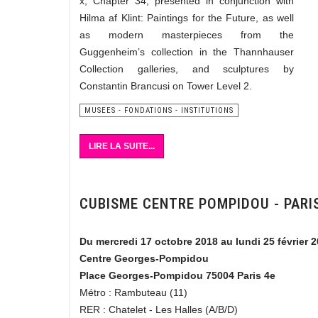
x, Chapter 34, presented in conjunction with
Hilma af Klint: Paintings for the Future, as well
as modern masterpieces from the
Guggenheim’s collection in the Thannhauser
Collection galleries, and sculptures by
Constantin Brancusi on Tower Level 2.
MUSEES - FONDATIONS - INSTITUTIONS
LIRE LA SUITE...
CUBISME CENTRE POMPIDOU - PARI
Du mercredi 17 octobre 2018 au lundi 25 février 
Centre Georges-Pompidou
Place Georges-Pompidou 75004 Paris 4e
Métro : Rambuteau (11)
RER : Chatelet - Les Halles (A/B/D)