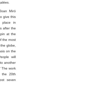
galées.
 Joan Miró
o give this
l place in
s after the
pin at the
f the most
the globe,
asis on the
eople will
to another
.” The work
t the 20th
most seven