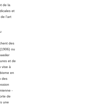
t de la
dicales et
de l’art
u
chent des
 (1906) ou
weiler
ures et de
n vise à
ubisme en
n des
ession
nienne -
orte de
rs une