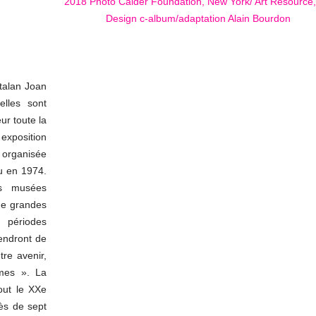
talan Joan
elles sont
ur toute la
exposition
t organisée
u en 1974.
ds musées
 de grandes
s périodes
rendront de
re avenir,
smes ». La
tout le XXe
rès de sept