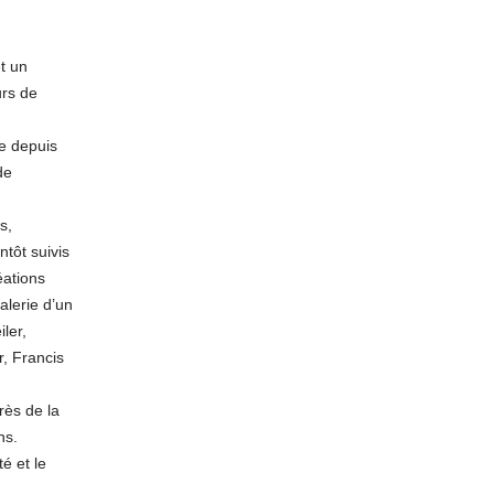
t un
rs de
e depuis
de
s,
tôt suivis
éations
alerie d’un
ler,
r, Francis
rès de la
ns.
té et le