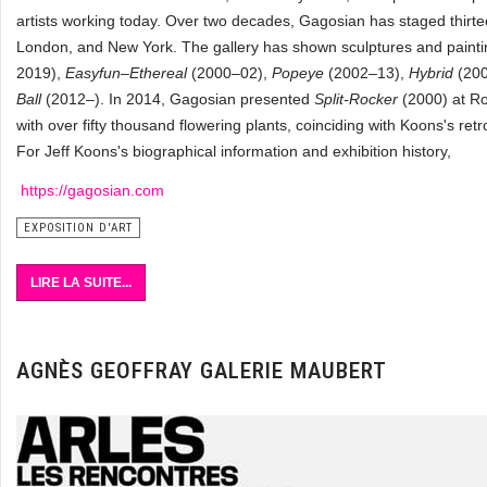
artists working today. Over two decades, Gagosian has staged thirte
London, and New York. The gallery has shown sculptures and paintin
2019),
Easyfun–Ethereal
(2000–02),
Popeye
(2002–13),
Hybrid
(20
Ball
(2012–). In 2014, Gagosian presented
Split-Rocker
(2000) at Ro
with over fifty thousand flowering plants, coinciding with Koons's r
For Jeff Koons's biographical information and exhibition history,
https://gagosian.com
EXPOSITION D'ART
LIRE LA SUITE...
AGNÈS GEOFFRAY GALERIE MAUBERT