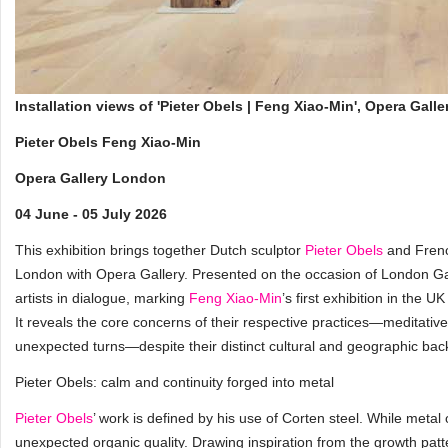
Installation views of 'Pieter Obels | Feng Xiao-Min', Opera Ga
Pieter Obels Feng Xiao-Min
Opera Gallery London
04 June - 05 July 2026
This exhibition brings together Dutch sculptor
Pieter Obels
and Frenc
London with Opera Gallery. Presented on the occasion of London G
artists in dialogue, marking
Feng Xiao-Min
’s first exhibition in the 
It reveals the core concerns of their respective practices—meditati
unexpected turns—despite their distinct cultural and geographic ba
Pieter Obels: calm and continuity forged into metal
Pieter Obels
’ work is defined by his use of Corten steel. While metal
unexpected organic quality. Drawing inspiration from the growth patte