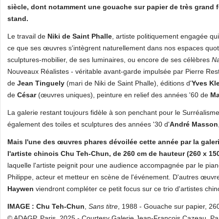
siècle, dont notamment une gouache sur papier de très grand 
stand.
Le travail de
Niki de Saint Phalle
, artiste politiquement engagée qui
ce que ses œuvres s'intègrent naturellement dans nos espaces quotid
sculptures-mobilier, de ses luminaires, ou encore de ses célèbres
N
Nouveaux Réalistes - véritable avant-garde impulsée par Pierre R
de
Jean Tinguely
(mari de Niki de Saint Phalle), éditions d'
Yves Kl
de
César
(œuvres uniques), peinture en relief des années '60 de
Ma
La galerie restant toujours fidèle à son penchant pour le Surréalism
également des toiles et sculptures des années '30 d'
André Masson
Mais l'une des œuvres phares dévoilée cette année par la galer
l'artiste chinois Chu Teh-Chun, de 260 cm de hauteur (260 x 1
laquelle l'artiste peignit pour une audience accompagnée par le piano
Philippe, acteur et metteur en scène de l'événement. D'autres œuv
Haywen
viendront compléter ce petit focus sur ce trio d'artistes chin
IMAGE : Chu Teh-Chun
,
Sans titre
, 1988 - Gouache sur papier, 26
© ADAGP, Paris, 2025 - Courtesy Galerie Jean-François Cazeau, Pa