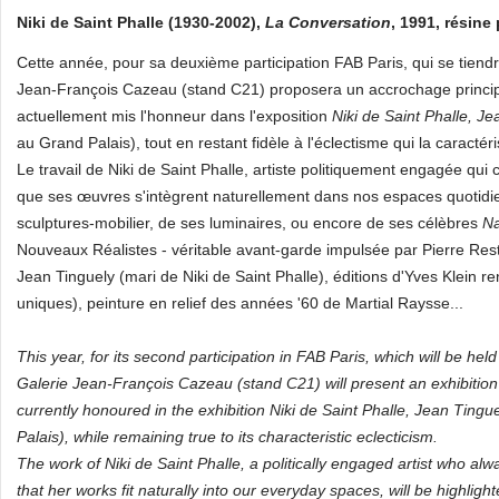
Niki de Saint Phalle (1930-2002),
La Conversation
, 1991, résine
Cette année, pour sa deuxième participation FAB Paris, qui se tien
Jean-François Cazeau (stand C21) proposera un accrochage princ
actuellement mis l'honneur dans l'exposition
Niki de Saint Phalle, J
au Grand Palais), tout en restant fidèle à l'éclectisme qui la caractéri
Le travail de Niki de Saint Phalle, artiste politiquement engagée qui c
que ses œuvres s'intègrent naturellement dans nos espaces quotidie
sculptures-mobilier, de ses luminaires, ou encore de ses célèbres
N
Nouveaux Réalistes - véritable avant-garde impulsée par Pierre Re
Jean Tinguely (mari de Niki de Saint Phalle), éditions d'Yves Klei
uniques), peinture en relief des années '60 de Martial Raysse...
This year, for its second participation in FAB Paris, which will be h
Galerie Jean-François Cazeau (stand C21) will present an exhibiti
currently honoured in the exhibition Niki de Saint Phalle, Jean Tingu
Palais), while remaining true to its characteristic eclecticism.
The work of Niki de Saint Phalle, a politically engaged artist who al
that her works fit naturally into our everyday spaces, will be highlight