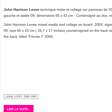
John Harrison Levee
technique mixte et collage sur panneau de 2
gauche et datée 09, dimensions 65 x 43 cm - Contersigné au dos, inti
John Harrison Levee mixed media and collage on board 2009, signe
09, size 65 x 43 cm ( 25,7 x 17 inches) countersigned on the back s
the back, titled "Février I" 2009.
JOHN LEVEE 2000-2009
LIRE LA SUITE...