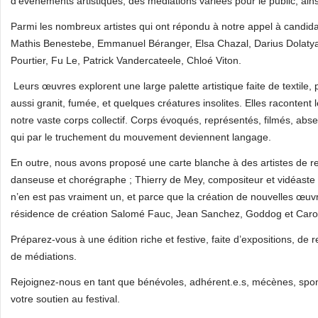
d’événements artistiques, des médiations variées pour le public, ain
Parmi les nombreux artistes qui ont répondu à notre appel à candid
Mathis Benestebe, Emmanuel Béranger, Elsa Chazal, Darius Dolatyari
Pourtier, Fu Le, Patrick Vandercateele, Chloé Viton.
Leurs œuvres explorent une large palette artistique faite de textile,
aussi granit, fumée, et quelques créatures insolites. Elles racontent 
notre vaste corps collectif. Corps évoqués, représentés, filmés, abse
qui par le truchement du mouvement deviennent langage.
En outre, nous avons proposé une carte blanche à des artistes de r
danseuse et chorégraphe ; Thierry de Mey, compositeur et vidéaste 
n’en est pas vraiment un, et parce que la création de nouvelles œuvre
résidence de création Salomé Fauc, Jean Sanchez, Goddog et Caroli
Préparez-vous à une édition riche et festive, faite d’expositions, de
de médiations.
Rejoignez-nous en tant que bénévoles, adhérent.e.s, mécènes, sponso
votre soutien au festival.