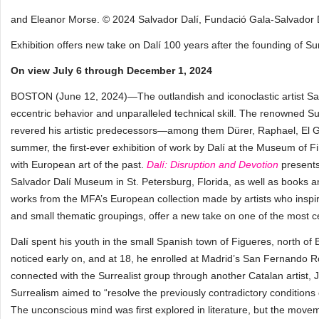
and Eleanor Morse. © 2024 Salvador Dalí, Fundació Gala-Salvador Dal
Exhibition offers new take on Dalí 100 years after the founding of Su
On view July 6 through December 1, 2024
BOSTON (June 12, 2024)—The outlandish and iconoclastic artist Sal
eccentric behavior and unparalleled technical skill. The renowned Sur
revered his artistic predecessors—among them Dürer, Raphael, El G
summer, the first-ever exhibition of work by Dalí at the Museum of
with European art of the past.
Dalí: Disruption and Devotion
presents
Salvador Dalí Museum in St. Petersburg, Florida, as well as books an
works from the MFA’s European collection made by artists who inspir
and small thematic groupings, offer a new take on one of the most cel
Dalí spent his youth in the small Spanish town of Figueres, north of 
noticed early on, and at 18, he enrolled at Madrid’s San Fernando Ro
connected with the Surrealist group through another Catalan artist, 
Surrealism aimed to “resolve the previously contradictory conditions o
The unconscious mind was first explored in literature, but the moveme