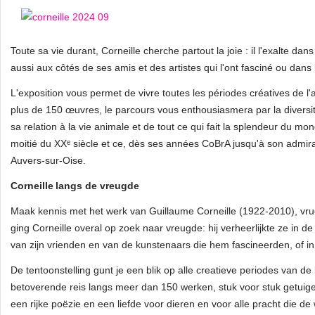
Toute sa vie durant, Corneille cherche partout la joie : il l'exalte d
aussi aux côtés de ses amis et des artistes qui l'ont fasciné ou da
L'exposition vous permet de vivre toutes les périodes créatives de l'
plus de 150 œuvres, le parcours vous enthousiasmera par la diversi
sa relation à la vie animale et de tout ce qui fait la splendeur du mon
moitié du XXᵉ siècle et ce, dès ses années CoBrA jusqu'à son admir
Auvers‑sur‑Oise.
Corneille langs de vreugde
Maak kennis met het werk van Guillaume Corneille (1922-2010), vruc
ging Corneille overal op zoek naar vreugde: hij verheerlijkte ze in d
van zijn vrienden en van de kunstenaars die hem fascineerden, of i
De tentoonstelling gunt je een blik op alle creatieve periodes van de
betoverende reis langs meer dan 150 werken, stuk voor stuk getuig
een rijke poëzie en een liefde voor dieren en voor alle pracht die de