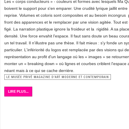
Les « corps conducteurs » - couleurs et formes avec lesquels Ma Qu
boivent le support pour s'en emparer. Une crudité lyrique jaillit ent
reprise. Volumes et coloris sont composites et au besoin incongrus 
front des apparences et le remplacer par une vision agitée. Tout est 
figé. La narration plastique ignore la froideur et la rigidité. A sa plac
densité. Une force envahit l'espace. Il faut sans doute un beau coura
un tel travail. Il n'illustre pas une thèse. Il fait mieux : s'y fonde un
particulier. L'infériorité du logos est remplacée par des visions qui d
représentation au profit d'un langage où les « images » se retourne
monter un « breaking down » où lignes et courbes criblent l'espace a
néant mais à ce qui se cache derrière.
LE MUSÉE PRIVÉ MAGAZINE D'ART MODERNE ET CONTEMPORAIN
LIRE PLUS...